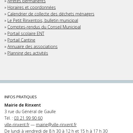
»
Arrêtés permanents
»
Horaires et coordonnées
»
Calendrier de collecte des déchets ménagers
»
Le Petit Rinxentois, bulletin municipal
»
Comptes-rendus du Conseil Municipal
»
Portail scolaire ENT
»
Portail Cantine
»
Annuaire des associations
»
Planning des activités
INFOS PRATIQUES
Mairie de Rinxent
3 rue du Général de Gaulle
Tél. :
03 21 99 90 60
ville-rinxent.fr
—
mairie@ville-rinxent.fr
De lundi à vendredi de 8 h 30 à 12 h et 15 h à 17 h 30