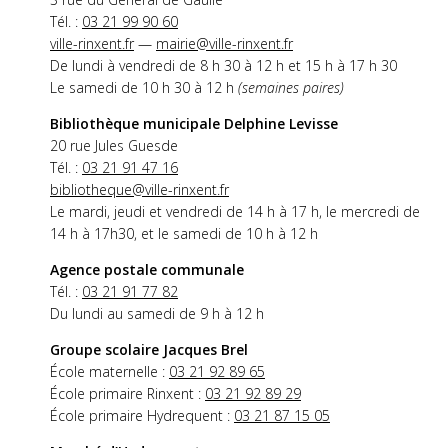
Tél. :
03 21 99 90 60
ville-rinxent.fr
—
mairie@ville-rinxent.fr
De lundi à vendredi de 8 h 30 à 12 h et 15 h à 17 h 30
Le samedi de 10 h 30 à 12 h
(semaines paires)
Bibliothèque municipale Delphine Levisse
20 rue Jules Guesde
Tél. :
03 21 91 47 16
bibliotheque@ville-rinxent.fr
Le mardi, jeudi et vendredi de 14 h à 17 h, le mercredi de
14 h à 17h30, et le samedi de 10 h à 12 h
Agence postale communale
Tél. :
03 21 91 77 82
Du lundi au samedi de 9 h à 12 h
Groupe scolaire Jacques Brel
École maternelle :
03 21 92 89 65
École primaire Rinxent :
03 21 92 89 29
École primaire Hydrequent :
03 21 87 15 05