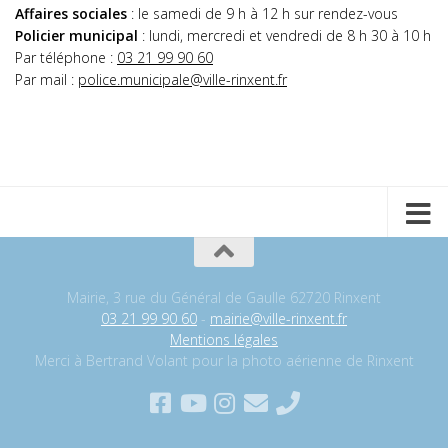
Affaires sociales
: le samedi de 9 h à 12 h sur rendez-vous
Policier municipal
: lundi, mercredi et vendredi de 8 h 30 à 10 h
Par téléphone :
03 21 99 90 60
Par mail :
police.municipale@ville-rinxent.fr
Mairie, 3 rue du Général de Gaulle 62720 Rinxent
03 21 99 90 60
-
mairie@ville-rinxent.fr
Mentions légales
Merci à Bertrand Volant pour la photo aérienne de Rinxent