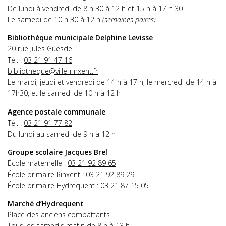
De lundi à vendredi de 8 h 30 à 12 h et 15 h à 17 h 30
Le samedi de 10 h 30 à 12 h
(semaines paires)
Bibliothèque municipale Delphine Levisse
20 rue Jules Guesde
Tél. :
03 21 91 47 16
bibliotheque@ville-rinxent.fr
Le mardi, jeudi et vendredi de 14 h à 17 h, le mercredi de 14 h à
17h30, et le samedi de 10 h à 12 h
Agence postale communale
Tél. :
03 21 91 77 82
Du lundi au samedi de 9 h à 12 h
Groupe scolaire Jacques Brel
École maternelle :
03 21 92 89 65
École primaire Rinxent :
03 21 92 89 29
École primaire Hydrequent :
03 21 87 15 05
Marché d’Hydrequent
Place des anciens combattants
Tous les samedis matin de 8 h à 13 h