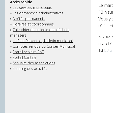
Accès rapide
Le marc
»
Les services municipaux
13 h su
»
Les démarches administratives
Vous y 
»
Arrêtés permanents
»
Horaires et coordonnées
rôtisser
»
Calendrier de collecte des déchets
ménagers
Si vous 
»
Le Petit Rinxentois, bulletin municipal
marché 
»
Comptes-rendus du Conseil Municipal
au
03 2
»
Portail scolaire ENT
»
Portail Cantine
»
Annuaire des associations
»
Planning des activités