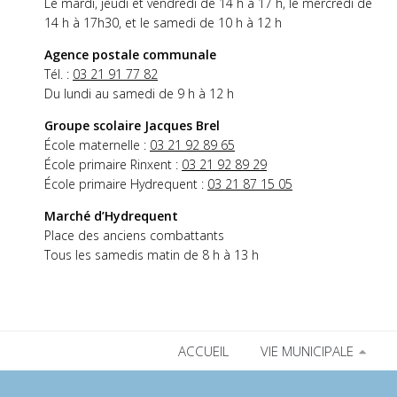
Le mardi, jeudi et vendredi de 14 h à 17 h, le mercredi de
14 h à 17h30, et le samedi de 10 h à 12 h
Agence postale communale
Tél. :
03 21 91 77 82
Du lundi au samedi de 9 h à 12 h
Groupe scolaire Jacques Brel
École maternelle :
03 21 92 89 65
École primaire Rinxent :
03 21 92 89 29
École primaire Hydrequent :
03 21 87 15 05
Marché d’Hydrequent
Place des anciens combattants
Tous les samedis matin de 8 h à 13 h
ACCUEIL
VIE MUNICIPALE