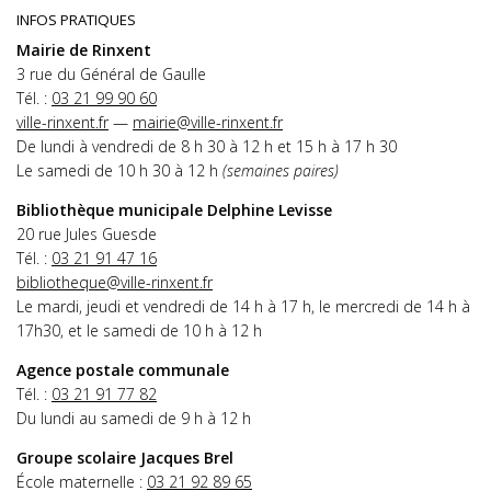
INFOS PRATIQUES
Mairie de Rinxent
3 rue du Général de Gaulle
Tél. :
03 21 99 90 60
ville-rinxent.fr
—
mairie@ville-rinxent.fr
De lundi à vendredi de 8 h 30 à 12 h et 15 h à 17 h 30
Le samedi de 10 h 30 à 12 h
(semaines paires)
Bibliothèque municipale Delphine Levisse
20 rue Jules Guesde
Tél. :
03 21 91 47 16
bibliotheque@ville-rinxent.fr
Le mardi, jeudi et vendredi de 14 h à 17 h, le mercredi de 14 h à
17h30, et le samedi de 10 h à 12 h
Agence postale communale
Tél. :
03 21 91 77 82
Du lundi au samedi de 9 h à 12 h
Groupe scolaire Jacques Brel
École maternelle :
03 21 92 89 65