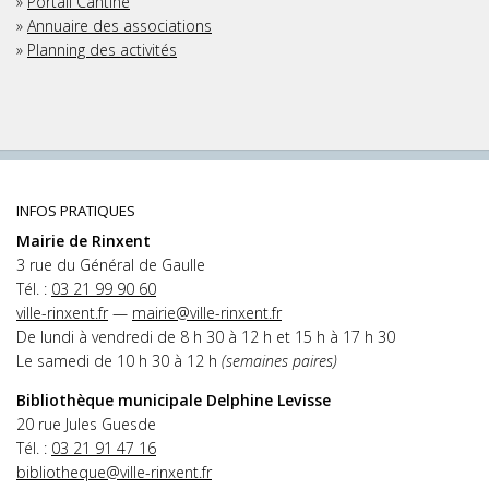
»
Portail Cantine
»
Annuaire des associations
»
Planning des activités
INFOS PRATIQUES
Mairie de Rinxent
3 rue du Général de Gaulle
Tél. :
03 21 99 90 60
ville-rinxent.fr
—
mairie@ville-rinxent.fr
De lundi à vendredi de 8 h 30 à 12 h et 15 h à 17 h 30
Le samedi de 10 h 30 à 12 h
(semaines paires)
Bibliothèque municipale Delphine Levisse
20 rue Jules Guesde
Tél. :
03 21 91 47 16
bibliotheque@ville-rinxent.fr