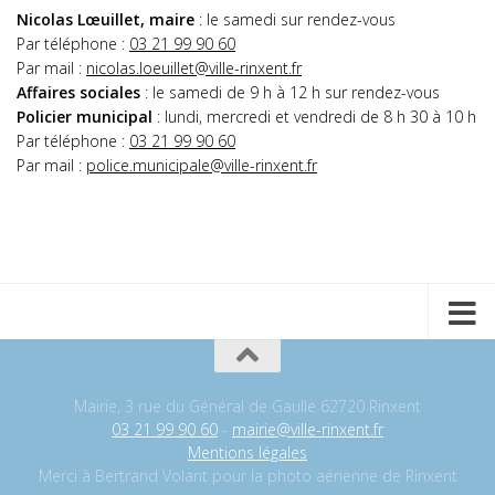
Nicolas Lœuillet, maire
: le samedi sur rendez-vous
Par téléphone :
03 21 99 90 60
Par mail :
nicolas.loeuillet@ville-rinxent.fr
Affaires sociales
: le samedi de 9 h à 12 h sur rendez-vous
Policier municipal
: lundi, mercredi et vendredi de 8 h 30 à 10 h
Par téléphone :
03 21 99 90 60
Par mail :
police.municipale@ville-rinxent.fr
Mairie, 3 rue du Général de Gaulle 62720 Rinxent
03 21 99 90 60
-
mairie@ville-rinxent.fr
Mentions légales
Merci à Bertrand Volant pour la photo aérienne de Rinxent