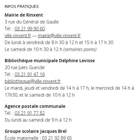
INFOS PRATIQUES
Mairie de Rinxent
3 rue du Général de Gaulle
Tél. :
03 21 99 90 60
ville-rinxent.fr
—
mairie@ville-rinxent.fr
De lundi à vendredi de 8 h 30 à 12 h et 15 h à 17 h 30
Le samedi de 10 h 30 à 12 h
(semaines paires)
Bibliothèque municipale Delphine Levisse
20 rue Jules Guesde
Tél. :
03 21 91 47 16
bibliotheque@ville-rinxent.fr
Le mardi, jeudi et vendredi de 14 h à 17 h, le mercredi de 14 h à
17h30, et le samedi de 10 h à 12 h
Agence postale communale
Tél. :
03 21 91 77 82
Du lundi au samedi de 9 h à 12 h
Groupe scolaire Jacques Brel
École maternelle :
03 21 92 89 65