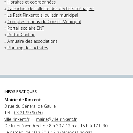
»
Horaires et coordonnées
»
Calendrier de collecte des déchets ménagers
»
Le Petit Rinxentois, bulletin municipal
»
Comptes-rendus du Conseil Municipal
»
Portail scolaire ENT
»
Portail Cantine
»
Annuaire des associations
»
Planning des activités
INFOS PRATIQUES
Mairie de Rinxent
3 rue du Général de Gaulle
Tél. :
03 21 99 90 60
ville-rinxent.fr
—
mairie@ville-rinxent.fr
De lundi à vendredi de 8 h 30 à 12 h et 15 h à 17 h 30
Le samedi de 10 h 30 à 12 h
(semaines paires)