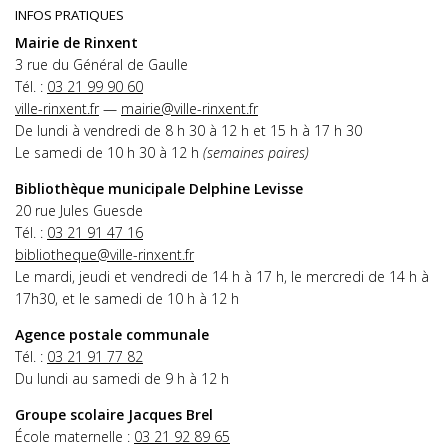
INFOS PRATIQUES
Mairie de Rinxent
3 rue du Général de Gaulle
Tél. :
03 21 99 90 60
ville-rinxent.fr
—
mairie@ville-rinxent.fr
De lundi à vendredi de 8 h 30 à 12 h et 15 h à 17 h 30
Le samedi de 10 h 30 à 12 h
(semaines paires)
Bibliothèque municipale Delphine Levisse
20 rue Jules Guesde
Tél. :
03 21 91 47 16
bibliotheque@ville-rinxent.fr
Le mardi, jeudi et vendredi de 14 h à 17 h, le mercredi de 14 h à
17h30, et le samedi de 10 h à 12 h
Agence postale communale
Tél. :
03 21 91 77 82
Du lundi au samedi de 9 h à 12 h
Groupe scolaire Jacques Brel
École maternelle :
03 21 92 89 65