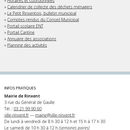
»
Horaires et coordonnées
»
Calendrier de collecte des déchets ménagers
»
Le Petit Rinxentois, bulletin municipal
»
Comptes-rendus du Conseil Municipal
»
Portail scolaire ENT
»
Portail Cantine
»
Annuaire des associations
»
Planning des activités
INFOS PRATIQUES
Mairie de Rinxent
3 rue du Général de Gaulle
Tél. :
03 21 99 90 60
ville-rinxent.fr
—
mairie@ville-rinxent.fr
De lundi à vendredi de 8 h 30 à 12 h et 15 h à 17 h 30
Le samedi de 10 h 30 à 12 h
(semaines paires)