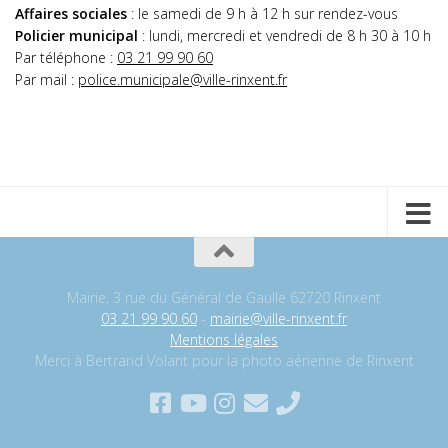
Affaires sociales
: le samedi de 9 h à 12 h sur rendez-vous
Policier municipal
: lundi, mercredi et vendredi de 8 h 30 à 10 h
Par téléphone :
03 21 99 90 60
Par mail :
police.municipale@ville-rinxent.fr
Mairie, 3 rue du Général de Gaulle 62720 Rinxent
03 21 99 90 60
-
mairie@ville-rinxent.fr
Mentions légales
Merci à Bertrand Volant pour la photo aérienne de Rinxent