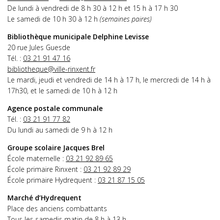
De lundi à vendredi de 8 h 30 à 12 h et 15 h à 17 h 30
Le samedi de 10 h 30 à 12 h
(semaines paires)
Bibliothèque municipale Delphine Levisse
20 rue Jules Guesde
Tél. :
03 21 91 47 16
bibliotheque@ville-rinxent.fr
Le mardi, jeudi et vendredi de 14 h à 17 h, le mercredi de 14 h à
17h30, et le samedi de 10 h à 12 h
Agence postale communale
Tél. :
03 21 91 77 82
Du lundi au samedi de 9 h à 12 h
Groupe scolaire Jacques Brel
École maternelle :
03 21 92 89 65
École primaire Rinxent :
03 21 92 89 29
École primaire Hydrequent :
03 21 87 15 05
Marché d’Hydrequent
Place des anciens combattants
Tous les samedis matin de 8 h à 13 h